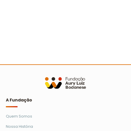
A Turminha da Reciclagem marca 25 anos com
novo filme e reforço na educação ambiental
Ler mais
A Fundação
Quem Somos
Nossa História