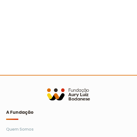
A Turminha da Reciclagem marca 25 anos com
novo filme e reforço na educação ambiental
Ler mais
A Fundação
Quem Somos