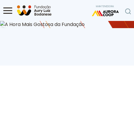
Ir para o conteúdo
MANTENEDORA:
Home
Diversas
A Hora Mais Gostosa da Fundação