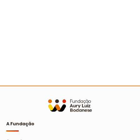
Avaliação dos relatórios socioambientais do
Prêmio Escola Cidadã
Ler mais
A Fundação