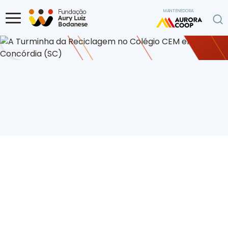
Ir para o conteúdo
MANTENEDORA:
Home
Programa Ambiental
A Turminha da Reciclagem no Colégio
CEM em Concórdia (SC)