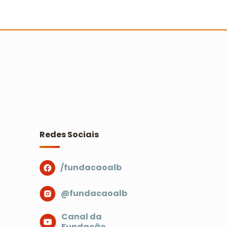
ocioambientais do Prêmio Escola
idadã
Ler mais
Redes Sociais
/fundacaoalb
@fundacaoalb
Canal da
Fundação