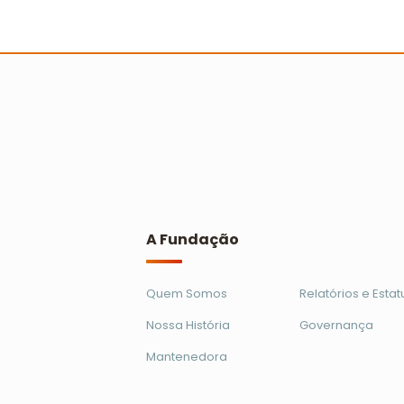
professores recebem
reconhecimento no Prêmio Escola
Cidadã
Ler mais
A Fundação
Quem Somos
Relatórios e Estat
Nossa História
Governança
Mantenedora