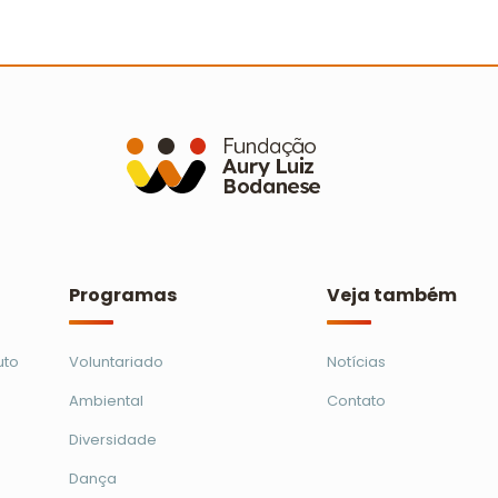
de mutirões de limpeza em 21
s
municípios
C
Ler mais
Programas
Veja também
uto
Voluntariado
Notícias
Ambiental
Contato
Diversidade
Dança