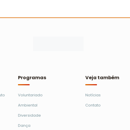
a
Conecta Imigrantes: curso integra
A
colegas e aproxima estrangeiros da
a
cultura brasileira
e
Ler mais
Programas
Veja também
uto
Voluntariado
Notícias
Ambiental
Contato
Diversidade
Dança