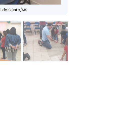
el do Oeste/MS
Ca