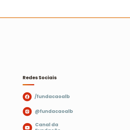
 Turminha da Reciclagem marca 25
nos com novo filme e reforço na
ducação ambiental
Ler mais
Redes Sociais
/fundacaoalb
@fundacaoalb
Canal da