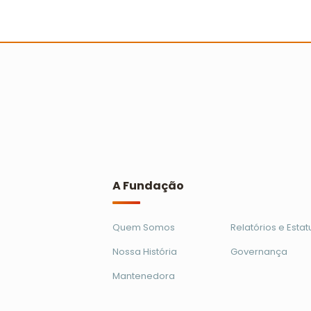
Primeira Ação Cooperada em Brasíli
alcança mil crianças
Ler mais
A Fundação
Quem Somos
Relatórios e Estat
Nossa História
Governança
Mantenedora