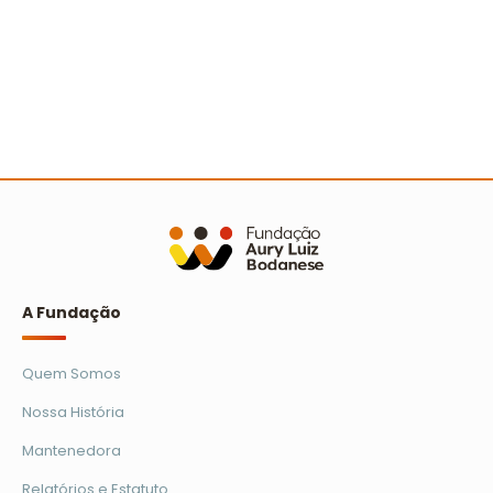
A Turminha da Reciclagem marca 25 anos com
novo filme e reforço na educação ambiental
Ler mais
A Fundação
Quem Somos
Nossa História
Mantenedora
Relatórios e Estatuto