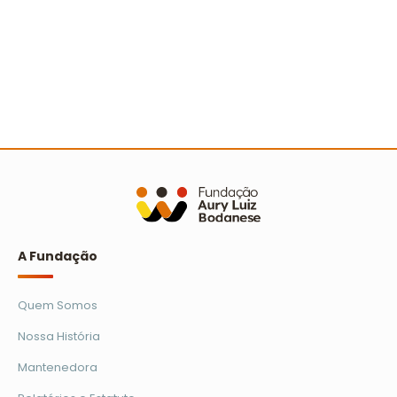
A Turminha da Reciclagem marca 25 anos com
novo filme e reforço na educação ambiental
Ler mais
A Fundação
Quem Somos
Nossa História
Mantenedora