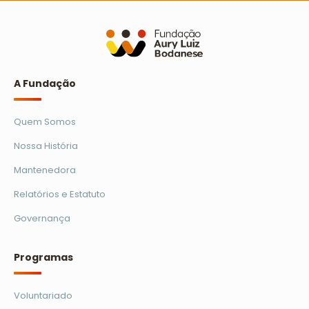
A Turminha da Reciclagem marca 25 anos com
novo filme e reforço na educação ambiental
Ler mais
A Fundação
Quem Somos
Nossa História
Mantenedora
Relatórios e Estatuto
Governança
Programas
Voluntariado