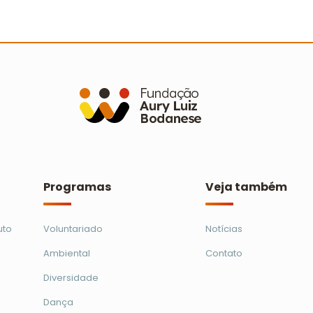
a
Conecta Imigrantes: curso integra
A
colegas e aproxima estrangeiros da
a
cultura brasileira
e
Ler mais
Programas
Veja também
uto
Voluntariado
Notícias
Ambiental
Contato
Diversidade
Dança