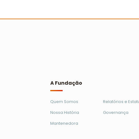
Primeira Ação Cooperada em Brasíli
alcança mil crianças
Ler mais
A Fundação
Quem Somos
Relatórios e Estat
Nossa História
Governança
Mantenedora