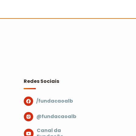
 Turminha da Reciclagem marca 25
nos com novo filme e reforço na
ducação ambiental
Ler mais
Redes Sociais
/fundacaoalb
@fundacaoalb
Canal da