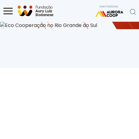
Ir para o conteúdo
MANTENEDORA:
Home
Programa Ambiental
Eco Cooperação no Rio Grande do Sul