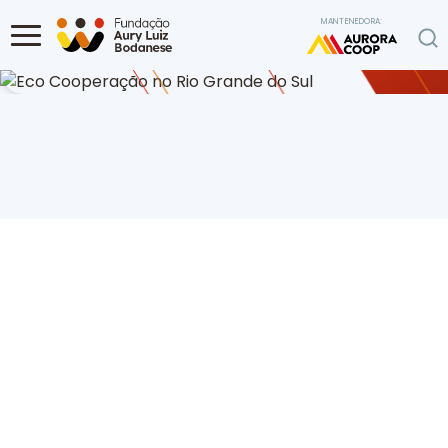
Ir para o conteúdo
MANTENEDORA:
Home
Programa Ambiental
Eco Cooperação no Rio Grande do Sul