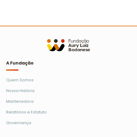
Avaliação dos relatórios socioambientais do
Prêmio Escola Cidadã
Ler mais
A Fundação
Quem Somos
Nossa História
Mantenedora
Relatórios e Estatuto
Governança