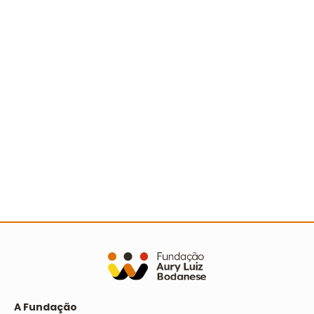
Ler mais
A Turminha da Reciclagem marca 25 anos com
novo filme e reforço na educação ambiental
Ler mais
A Fundação