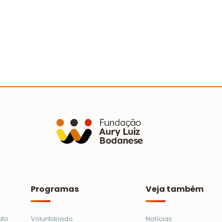
Mais de 460 voluntários participam
A
de mutirões de limpeza em 21
s
municípios
C
Ler mais
Programas
Veja também
uto
Voluntariado
Notícias