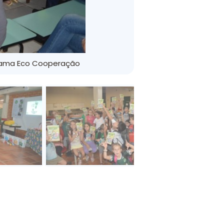
rama Eco Cooperação
Escolas 