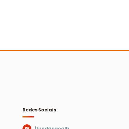
valiação dos relatórios
ocioambientais do Prêmio Escola
idadã
Ler mais
Redes Sociais
/fundacaoalb