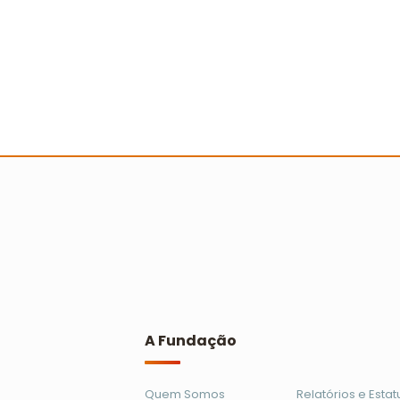
Escolas, entidades sociais e
professores recebem
reconhecimento no Prêmio Escola
Cidadã
Ler mais
A Fundação
Quem Somos
Relatórios e Estat