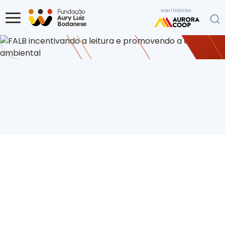
Ir para o conteúdo
MANTENEDORA:
Home
Diversas
FALB incentivando a leitura e promovendo a
educação ambiental