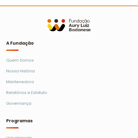
A Turminha da Reciclagem marca 25 anos com
novo filme e reforço na educação ambiental
Ler mais
A Fundação
Quem Somos
Nossa História
Mantenedora
Relatórios e Estatuto
Governança
Programas
Voluntariado