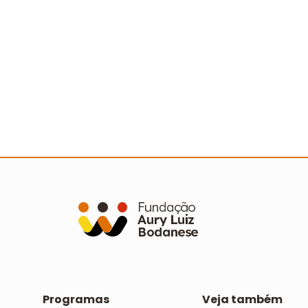
a
Conecta Imigrantes: curso integra
A
colegas e aproxima estrangeiros da
a
cultura brasileira
e
Ler mais
Programas
Veja também