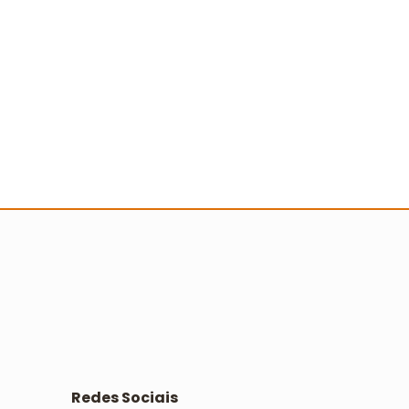
 Turminha da Reciclagem marca 25
nos com novo filme e reforço na
ducação ambiental
Ler mais
Redes Sociais