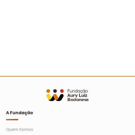
A Turminha da Reciclagem marca 25 anos com
novo filme e reforço na educação ambiental
Ler mais
A Fundação
Quem Somos