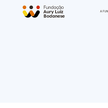
Ir para o conteúdo
A FU
Home
Programa Ambiental
Fundação Aury Luiz