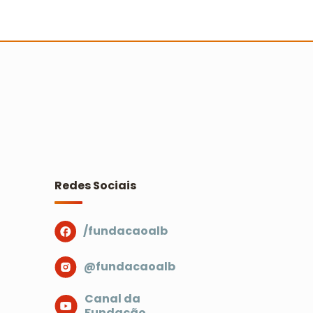
ocioambientais do Prêmio Escola
idadã
Ler mais
Redes Sociais
/fundacaoalb
@fundacaoalb
Canal da
Fundação