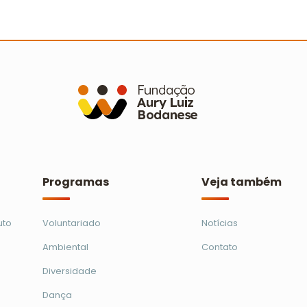
de mutirões de limpeza em 21
s
municípios
C
Ler mais
Programas
Veja também
uto
Voluntariado
Notícias
Ambiental
Contato
Diversidade
Dança