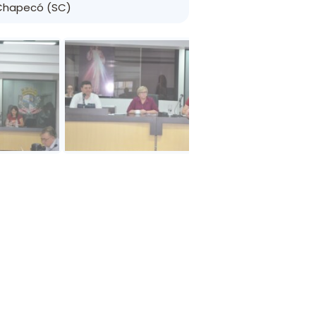
Chapecó (SC)
F