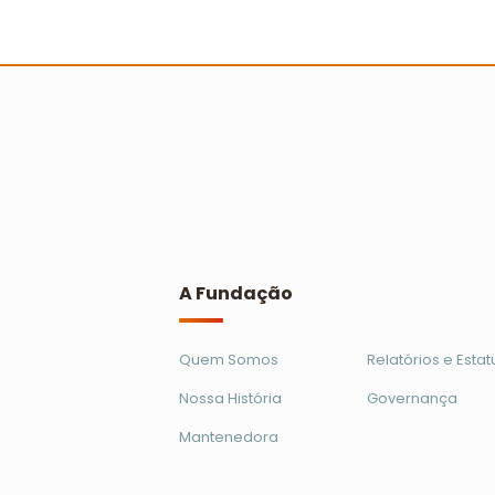
professores recebem
reconhecimento no Prêmio Escola
Cidadã
Ler mais
A Fundação
Quem Somos
Relatórios e Estat
Nossa História
Governança
Mantenedora