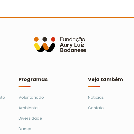
de mutirões de limpeza em 21
s
municípios
C
Ler mais
Programas
Veja também
uto
Voluntariado
Notícias
Ambiental
Contato
Diversidade
Dança