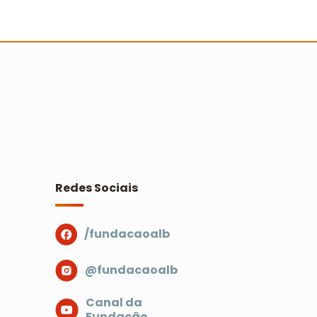
ocioambientais do Prêmio Escola
idadã
Ler mais
Redes Sociais
/fundacaoalb
@fundacaoalb
Canal da
Fundação