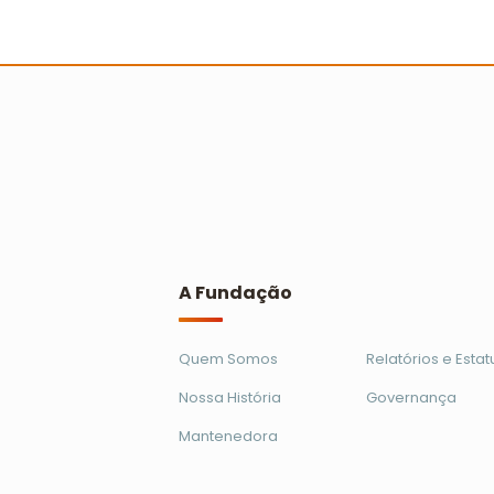
professores recebem
reconhecimento no Prêmio Escola
Cidadã
Ler mais
A Fundação
Quem Somos
Relatórios e Estat
Nossa História
Governança
Mantenedora