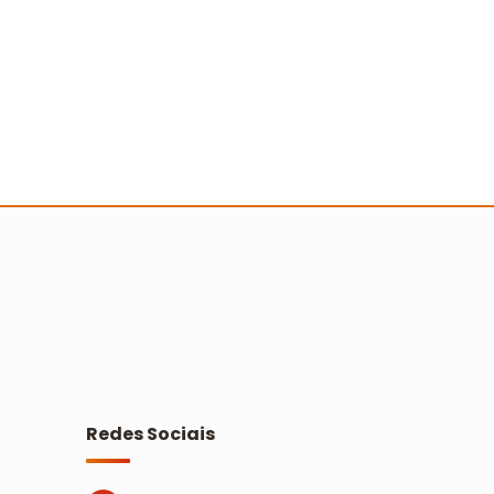
orkshop do Dia Internacional da
ança estimula o desenvolvimento
e crianças e adolescentes
Ler mais
Redes Sociais