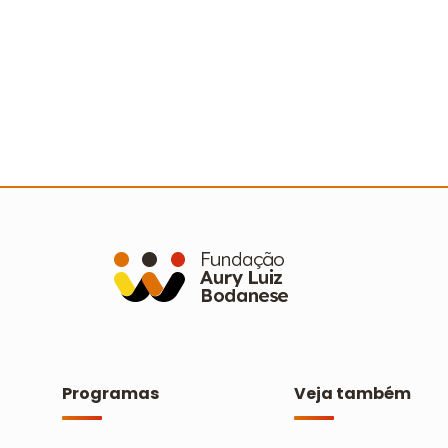
No ritmo da dança: 17ª Mostra
W
Cultural celebra o cooperativismo
D
d
Ler mais
Programas
Veja também