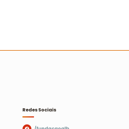
valiação dos relatórios
ocioambientais do Prêmio Escola
idadã
Ler mais
Redes Sociais
/fundacaoalb