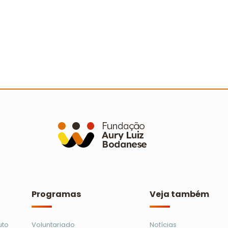
Mais de 460 voluntários participam
A
de mutirões de limpeza em 21
s
municípios
C
Ler mais
Programas
Veja também
uto
Voluntariado
Notícias