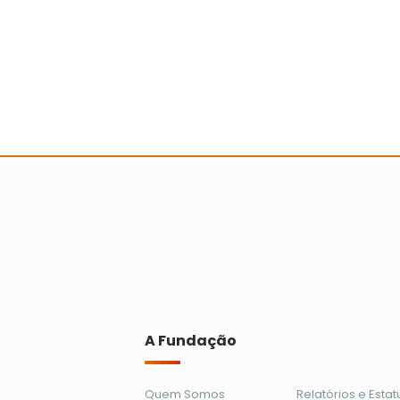
Escolas, entidades sociais e
professores recebem
reconhecimento no Prêmio Escola
Cidadã
Ler mais
A Fundação
Quem Somos
Relatórios e Estat