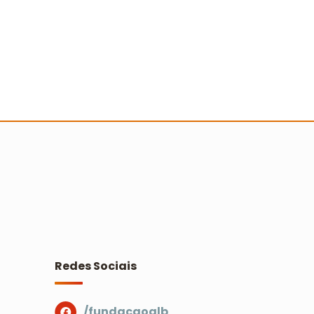
 Turminha da Reciclagem marca 25
nos com novo filme e reforço na
ducação ambiental
Ler mais
Redes Sociais
/fundacaoalb