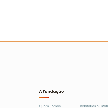
Primeira Ação Cooperada em Brasíli
alcança mil crianças
Ler mais
A Fundação
Quem Somos
Relatórios e Estat