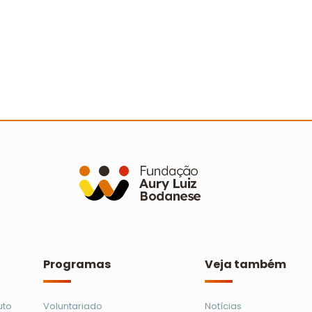
a
Conecta Imigrantes: curso integra
A
colegas e aproxima estrangeiros da
a
cultura brasileira
e
Ler mais
Programas
Veja também
uto
Voluntariado
Notícias