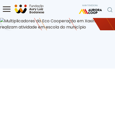
Ir para o conteúdo
MANTENEDORA:
Home
Programa Ambiental
Multiplicadores do Eco Cooperação em
Xaxim realizam atividade em escola do município