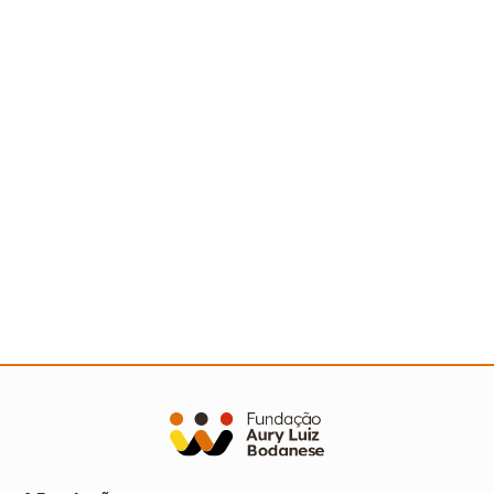
Ler mais
Avaliação dos relatórios socioambientais do
Prêmio Escola Cidadã
Ler mais