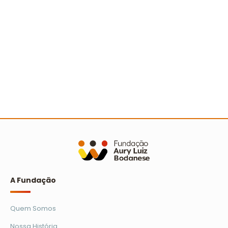
A Turminha da Reciclagem marca 25 anos com
novo filme e reforço na educação ambiental
Ler mais
A Fundação
Quem Somos
Nossa História