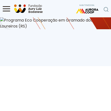
Ir para o conteúdo
MANTENEDORA:
Home
Diversas
Programa Eco Cooperação em Gramado dos Loureiros
(RS)