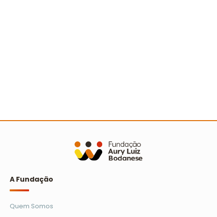
A Turminha da Reciclagem marca 25 anos com
novo filme e reforço na educação ambiental
Ler mais
A Fundação
Quem Somos