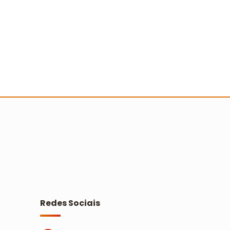
 Turminha da Reciclagem marca 25
nos com novo filme e reforço na
ducação ambiental
Ler mais
Redes Sociais