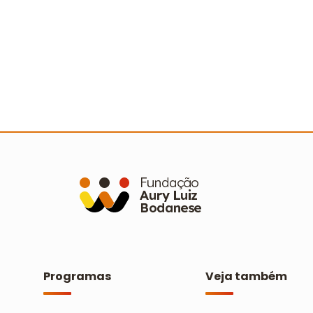
a
Conecta Imigrantes: curso integra
A
colegas e aproxima estrangeiros da
a
cultura brasileira
e
Ler mais
Programas
Veja também