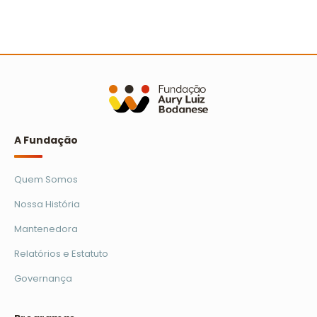
A Turminha da Reciclagem marca 25 anos com
novo filme e reforço na educação ambiental
Ler mais
A Fundação
Quem Somos
Nossa História
Mantenedora
Relatórios e Estatuto
Governança