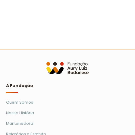
A Turminha da Reciclagem marca 25 anos com
novo filme e reforço na educação ambiental
Ler mais
A Fundação
Quem Somos
Nossa História
Mantenedora
Relatórios e Estatuto