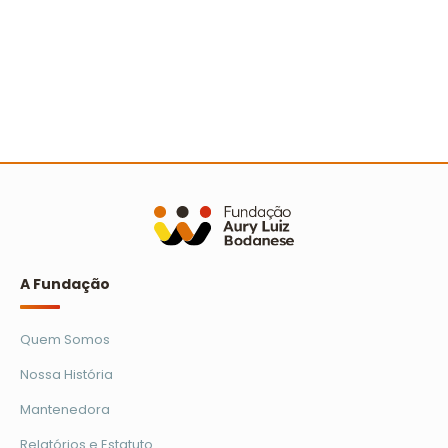
A Turminha da Reciclagem marca 25 anos com
novo filme e reforço na educação ambiental
Ler mais
A Fundação
Quem Somos
Nossa História
Mantenedora
Relatórios e Estatuto