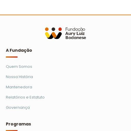
A Turminha da Reciclagem marca 25 anos com
novo filme e reforço na educação ambiental
Ler mais
A Fundação
Quem Somos
Nossa História
Mantenedora
Relatórios e Estatuto
Governança
Programas