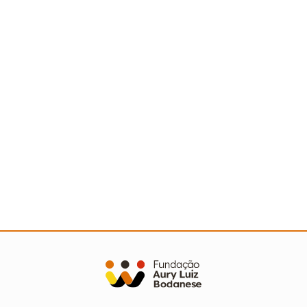
Ler mais
A Turminha da Reciclagem marca 25 anos com
novo filme e reforço na educação ambiental
Ler mais