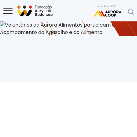
Ir para o conteúdo
MANTENEDORA:
Home
Diversas
Voluntários da Aurora Alimentos participam do
Acampamento do Agasalho e do Alimento