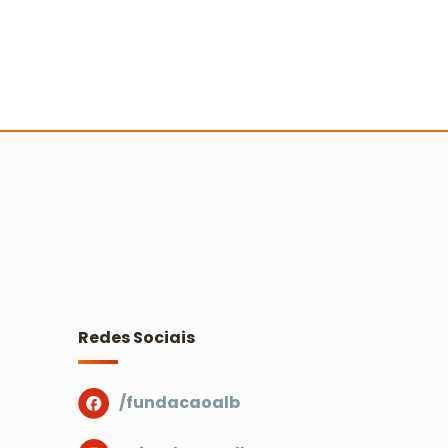
valiação dos relatórios
ocioambientais do Prêmio Escola
idadã
Ler mais
Redes Sociais
/fundacaoalb