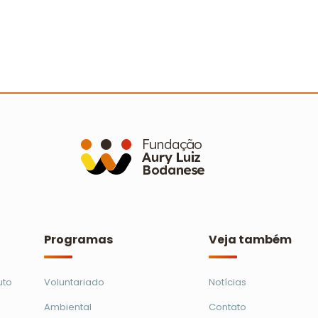
Mais de 460 voluntários participam
A
de mutirões de limpeza em 21
s
municípios
C
Ler mais
Programas
Veja também
uto
Voluntariado
Notícias
Ambiental
Contato