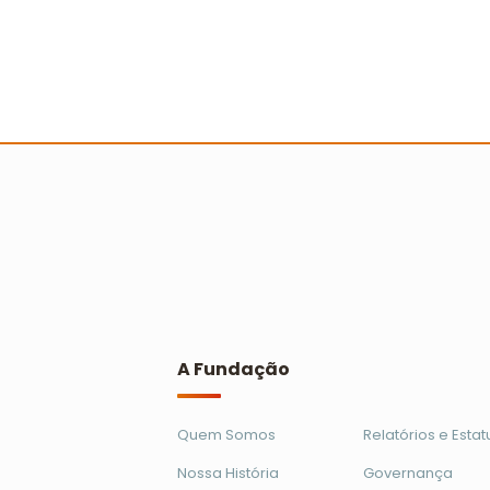
Escolas, entidades sociais e
professores recebem
reconhecimento no Prêmio Escola
Cidadã
Ler mais
A Fundação
Quem Somos
Relatórios e Estat
Nossa História
Governança