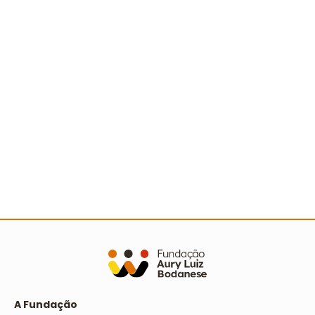
Ler mais
Sertão nordestino recebe Ação Cooperada com
mais de 500 pessoas
Ler mais
A Fundação