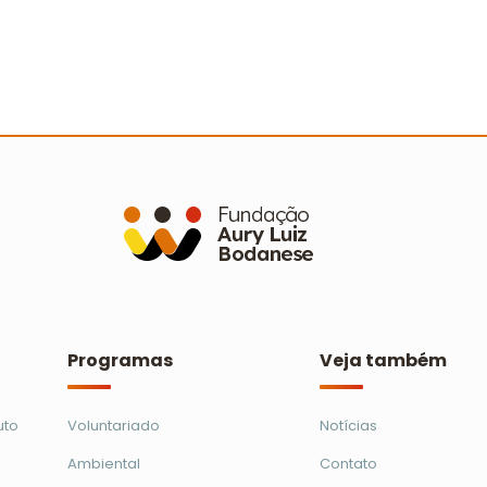
a
Um brinde ao amor: 23 casais
S
oficializam união no Casamento
C
Cooperado
p
Ler mais
Programas
Veja também
uto
Voluntariado
Notícias
Ambiental
Contato