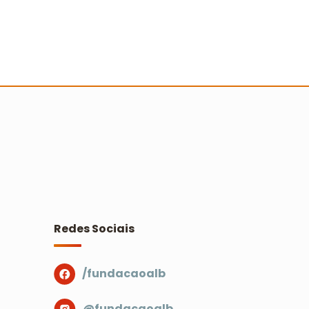
ertão nordestino recebe Ação
ooperada com mais de 500
essoas
Ler mais
Redes Sociais
/fundacaoalb
@fundacaoalb