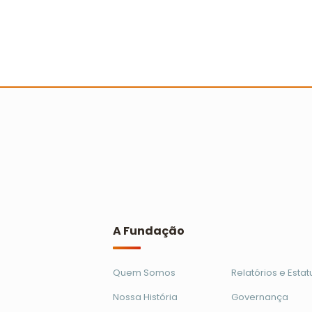
Primeira Ação Cooperada em Brasíli
alcança mil crianças
Ler mais
A Fundação
Quem Somos
Relatórios e Estat
Nossa História
Governança