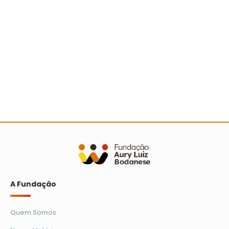
Sertão nordestino recebe Ação Cooperada com
mais de 500 pessoas
Ler mais
A Fundação
Quem Somos