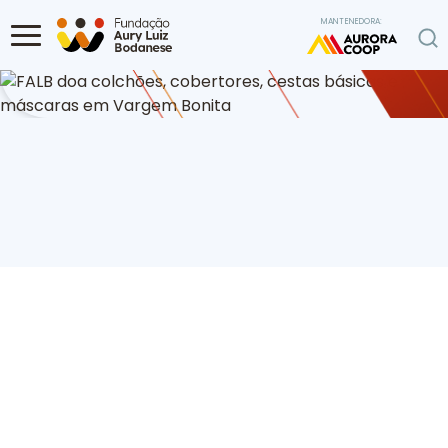
Ir para o conteúdo
MANTENEDORA:
Home
Programa de Voluntariado
FALB doa colchões, cobertores,
cestas básicas e máscaras em Vargem Bonita