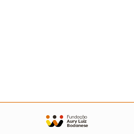
Ler mais
Sertão nordestino recebe Ação Cooperada com
mais de 500 pessoas
Ler mais