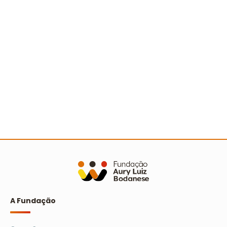
Sertão nordestino recebe Ação Cooperada com
mais de 500 pessoas
Ler mais
A Fundação