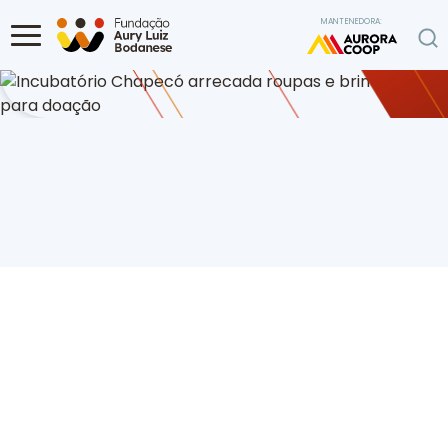
Ir para o conteúdo
MANTENEDORA:
Home
Programa de Voluntariado
Incubatório Chapecó arrecada
roupas e brinquedos para doação