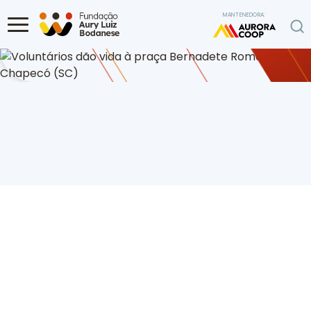
Ir para o conteúdo
MANTENEDORA:
Home
Programa de Voluntariado
Voluntários dão vida à praça
Bernadete Roman em Chapecó (SC)