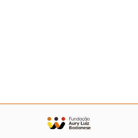
Ler mais
Sertão nordestino recebe Ação Cooperada com
mais de 500 pessoas
Ler mais