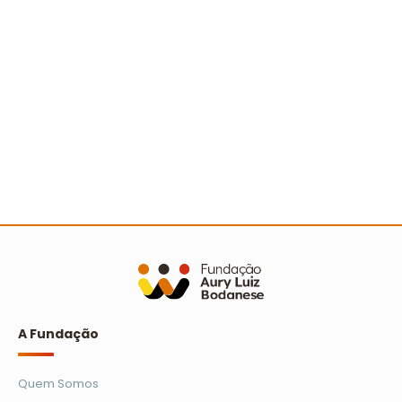
Sertão nordestino recebe Ação Cooperada com
mais de 500 pessoas
Ler mais
A Fundação
Quem Somos