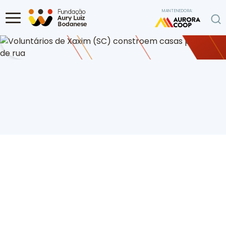
Ir para o conteúdo
MANTENEDORA:
Home
Programa de Voluntariado
Voluntários de Xaxim (SC)
constroem casas para cães de rua