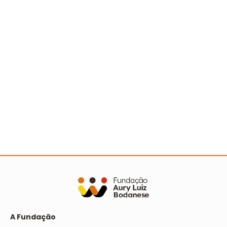
Sertão nordestino recebe Ação Cooperada com
mais de 500 pessoas
Ler mais
A Fundação