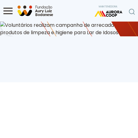
Ir para o conteúdo
MANTENEDORA:
Home
Programa de Voluntariado
Voluntários realizam campanha de
arrecadação de produtos de limpeza e higiene para Lar de Idosos