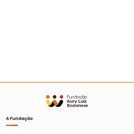
Sertão nordestino recebe Ação Cooperada com
mais de 500 pessoas
Ler mais
A Fundação