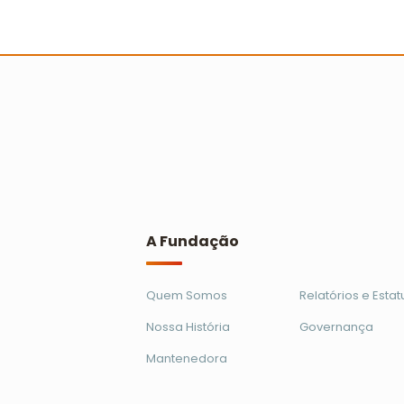
Primeira Ação Cooperada em Brasíli
alcança mil crianças
Ler mais
A Fundação
Quem Somos
Relatórios e Estat
Nossa História
Governança
Mantenedora