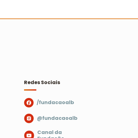
ertão nordestino recebe Ação
ooperada com mais de 500
essoas
Ler mais
Redes Sociais
/fundacaoalb
@fundacaoalb
Canal da