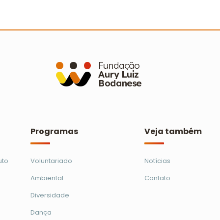
a
Um brinde ao amor: 23 casais
S
oficializam união no Casamento
C
Cooperado
p
Ler mais
Programas
Veja também
uto
Voluntariado
Notícias
Ambiental
Contato
Diversidade
Dança